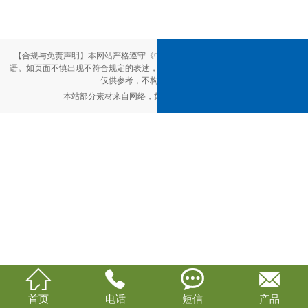
【合规与免责声明】本网站严格遵守《中华人民共和国广告法》，尽力规范用
语。如页面不慎出现不符合规定的表述，敬请联系我们，将立即更正；相关内容
仅供参考，不构成交易依据。
本站部分素材来自网络，如有侵权，请联系删除。




首页
电话
短信
产品