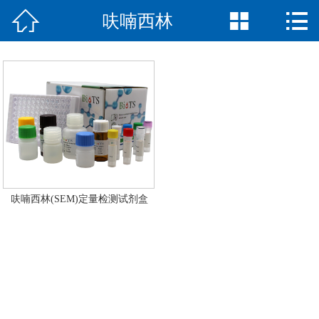



呋喃西林
网站首页

公司简介
产品中心
新闻中心
荣誉资质
联系我们
呋喃西林(SEM)定量检测试剂盒
English