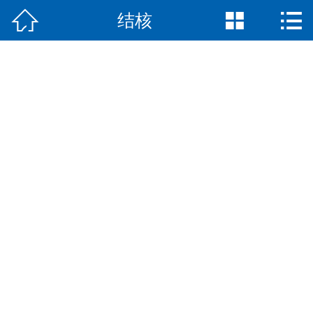



结核
网站首页

公司简介
产品中心
新闻中心
荣誉资质
联系我们
English