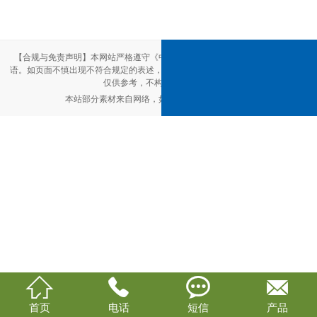
【合规与免责声明】本网站严格遵守《中华人民共和国广告法》，尽力规范用
语。如页面不慎出现不符合规定的表述，敬请联系我们，将立即更正；相关内容
仅供参考，不构成交易依据。
本站部分素材来自网络，如有侵权，请联系删除。




首页
电话
短信
产品