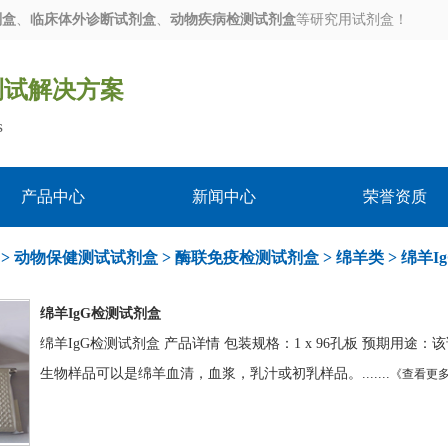
剂盒
、
临床体外诊断试剂盒
、
动物疾病检测试剂盒
等研究用试剂盒！
测试解决方案
s
产品中心
新闻中心
荣誉资质
>
动物保健测试试剂盒
>
酶联免疫检测试剂盒
>
绵羊类
>
绵羊Ig
绵羊IgG检测试剂盒
绵羊IgG检测试剂盒 产品详情 包装规格：1 x 96孔板 预期用途
生物样品可以是绵羊血清，血浆，乳汁或初乳样品。.......
《查看更