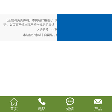
【合规与免责声明】本网站严格遵守《中华人民共和国广告法》，尽力规范用
语。如页面不慎出现不符合规定的表述，敬请联系我们，将立即更正；相关内容
仅供参考，不构成交易依据。
本站部分素材来自网络，如有侵权，请联系删除。




首页
电话
短信
产品