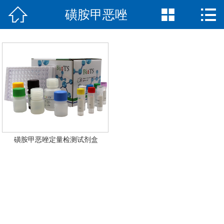



磺胺甲恶唑
网站首页

公司简介
产品中心
新闻中心
荣誉资质
联系我们
磺胺甲恶唑定量检测试剂盒
English