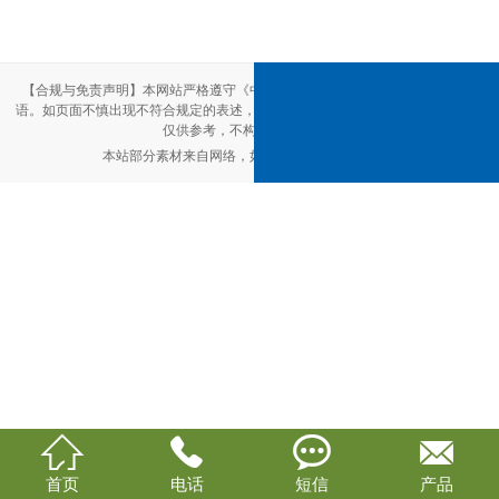
【合规与免责声明】本网站严格遵守《中华人民共和国广告法》，尽力规范用
语。如页面不慎出现不符合规定的表述，敬请联系我们，将立即更正；相关内容
仅供参考，不构成交易依据。
本站部分素材来自网络，如有侵权，请联系删除。




首页
电话
短信
产品