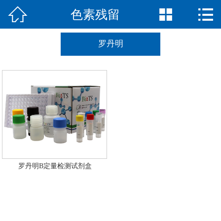



色素残留
网站首页

公司简介
罗丹明
产品中心
新闻中心
荣誉资质
联系我们
English
罗丹明B定量检测试剂盒