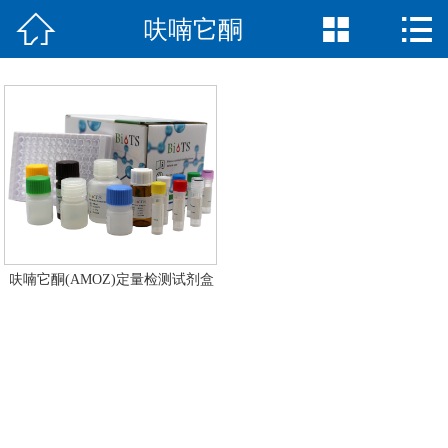



呋喃它酮
网站首页

公司简介
产品中心
新闻中心
荣誉资质
联系我们
呋喃它酮(AMOZ)定量检测试剂盒
English