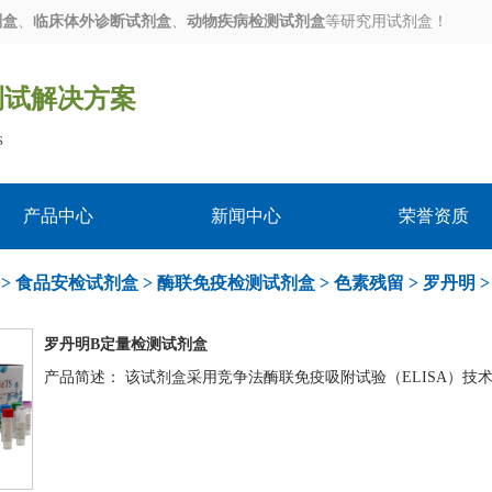
剂盒
、
临床体外诊断试剂盒
、
动物疾病检测试剂盒
等研究用试剂盒！
测试解决方案
s
产品中心
新闻中心
荣誉资质
>
食品安检试剂盒
>
酶联免疫检测试剂盒
>
色素残留
>
罗丹明
>
罗丹明B定量检测试剂盒
产品简述： 该试剂盒采用竞争法酶联免疫吸附试验（ELISA）技术，用