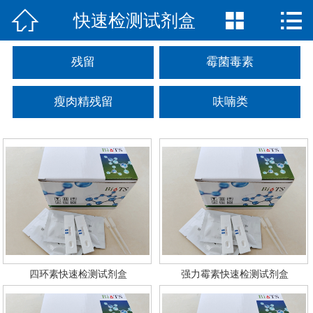



快速检测试剂盒
网站首页

公司简介
残留
霉菌毒素
产品中心
瘦肉精残留
呋喃类
新闻中心
荣誉资质
联系我们
English
四环素快速检测试剂盒
强力霉素快速检测试剂盒