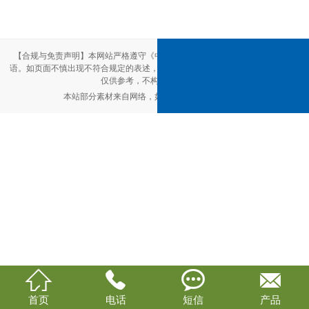
【合规与免责声明】本网站严格遵守《中华人民共和国广告法》，尽力规范用
语。如页面不慎出现不符合规定的表述，敬请联系我们，将立即更正；相关内容
仅供参考，不构成交易依据。
本站部分素材来自网络，如有侵权，请联系删除。




首页
电话
短信
产品