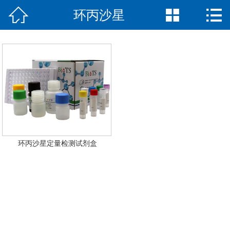



环丙沙星
网站首页

公司简介
产品中心
新闻中心
荣誉资质
联系我们
环丙沙星定量检测试剂盒
English