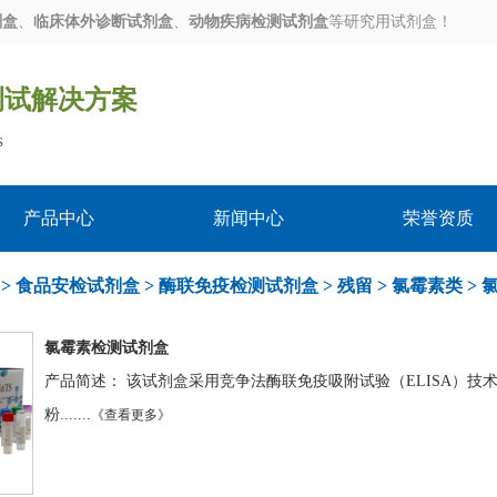
剂盒
、
临床体外诊断试剂盒
、
动物疾病检测试剂盒
等研究用试剂盒！
测试解决方案
s
产品中心
新闻中心
荣誉资质
>
食品安检试剂盒
>
酶联免疫检测试剂盒
>
残留
>
氯霉素类
>
氯霉素检测试剂盒
产品简述： 该试剂盒采用竞争法酶联免疫吸附试验（ELISA）
粉.......
《查看更多》