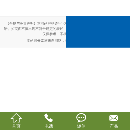
【合规与免责声明】本网站严格遵守《中华人民共和国广告法》，尽力规范用
语。如页面不慎出现不符合规定的表述，敬请联系我们，将立即更正；相关内容
仅供参考，不构成交易依据。
本站部分素材来自网络，如有侵权，请联系删除。




首页
电话
短信
产品