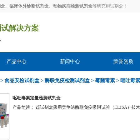
剂盒
、
临床体外诊断试剂盒
、
动物疾病检测试剂盒
等研究用试剂盒！
测试解决方案
s
产品中心
新闻中心
荣誉资质
>
食品安检试剂盒
>
酶联免疫检测试剂盒
>
霉菌毒素
>
呕吐毒
呕吐毒素定量检测试剂盒
产品简述： 该试剂盒采用竞争法酶联免疫吸附试验（ELISA）技术，用