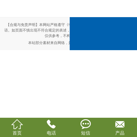
【合规与免责声明】本网站严格遵守《中华人民共和国广告法》，尽力规范用
语。如页面不慎出现不符合规定的表述，敬请联系我们，将立即更正；相关内容
仅供参考，不构成交易依据。
本站部分素材来自网络，如有侵权，请联系删除。




首页
电话
短信
产品